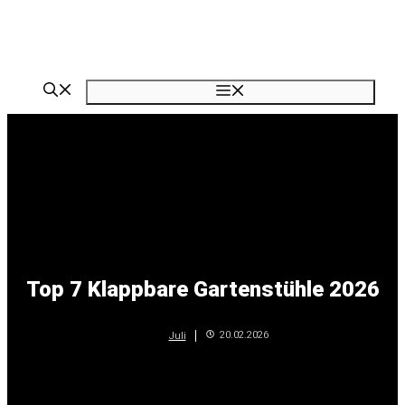
Zum
Inhalt
springen
Menü
Top 7 Klappbare Gartenstühle 2026
20.02.2026
Juli