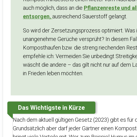
auch möglich, dass an die
Pflanzenreste und a
entsorgen,
ausreichend Sauerstoff gelangt.
So wird der Zersetzungsprozess optimiert. Was 
unangenehme Gerüche versprüht? In diesem Falle
Komposthaufen bzw. die streng riechenden Reste
empfehle ich: Vermeiden Sie unbedingt Streitigk
wäscht die andere – das gilt nicht nur auf dem L
in Frieden leben möchten.
Das Wichtigste in Kürze
Nach dem aktuell gültigen Gesetz (2023) gibt es für
Grundsätzlich aber darf jeder Gärtner einen Kompos
bringt viele Vorteile mit. Wer zum Beispiel Humus im e