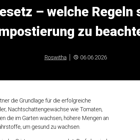
setz – welche Regeln s
mpostierung zu beacht
Roswitha
06.06.2026
rtner die Grundlage für die erfolgreiche
lütler, Nachtschattengewächse wie Tomaten,
zen die im Garten wachsen, höhere Mengen an
Nährstoffe, um gesund zu wachsen.