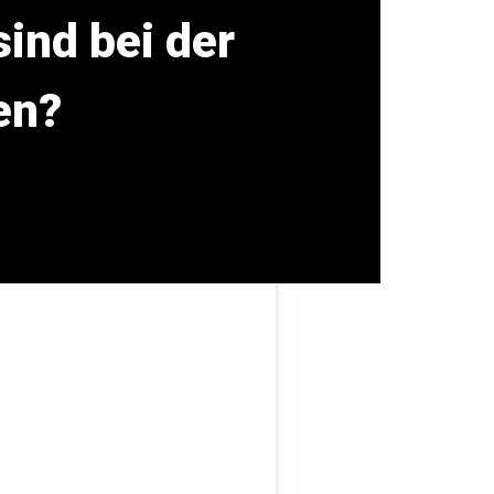
ind bei der
en?