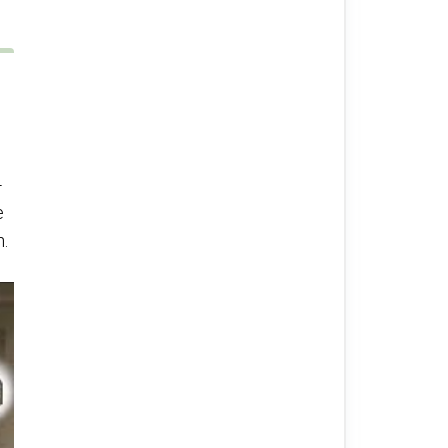
-
e
n.