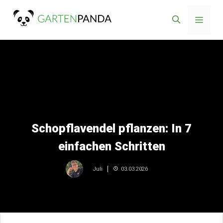
Zum
Menü
Inhalt
springen
Schopflavendel pflanzen: In 7
einfachen Schritten
03.03.2026
Juli