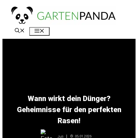
Zum
Inhalt
springen
Menü
Wann wirkt dein Dünger?
Geheimnisse für den perfekten
Rasen!
05.01.2026
Juli