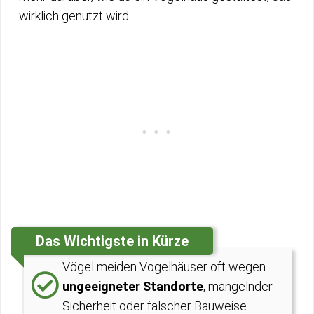
wirklich genutzt wird.
Das Wichtigste in Kürze
Vögel meiden Vogelhäuser oft wegen
ungeeigneter Standorte
, mangelnder
Sicherheit oder falscher Bauweise.