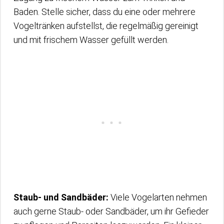
Baden. Stelle sicher, dass du eine oder mehrere
Vogeltränken aufstellst, die regelmäßig gereinigt
und mit frischem Wasser gefüllt werden.
Staub- und Sandbäder:
Viele Vogelarten nehmen
auch gerne Staub- oder Sandbäder, um ihr Gefieder