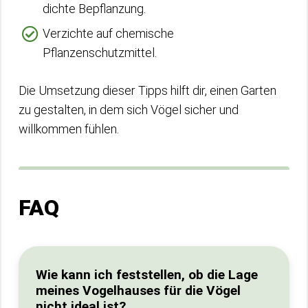
dichte Bepflanzung.
Verzichte auf chemische
Pflanzenschutzmittel.
Die Umsetzung dieser Tipps hilft dir, einen Garten
zu gestalten, in dem sich Vögel sicher und
willkommen fühlen.
FAQ
Wie kann ich feststellen, ob die Lage
meines Vogelhauses für die Vögel
nicht ideal ist?