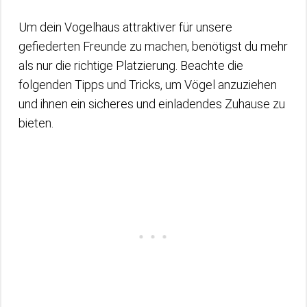
Um dein Vogelhaus attraktiver für unsere
gefiederten Freunde zu machen, benötigst du mehr
als nur die richtige Platzierung. Beachte die
folgenden Tipps und Tricks, um Vögel anzuziehen
und ihnen ein sicheres und einladendes Zuhause zu
bieten.