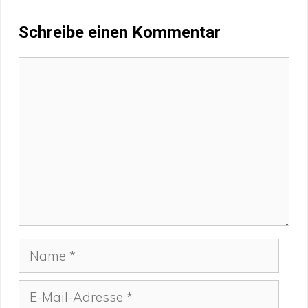
Schreibe einen Kommentar
Kommentar
Name
E-
Mail-