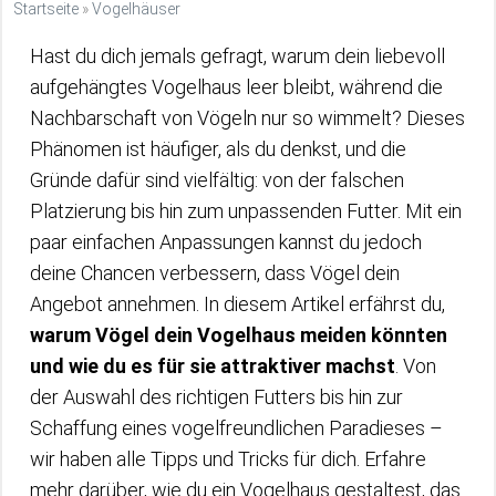
Startseite
»
Vogelhäuser
Hast du dich jemals gefragt, warum dein liebevoll
aufgehängtes Vogelhaus leer bleibt, während die
Nachbarschaft von Vögeln nur so wimmelt? Dieses
Phänomen ist häufiger, als du denkst, und die
Gründe dafür sind vielfältig: von der falschen
Platzierung bis hin zum unpassenden Futter. Mit ein
paar einfachen Anpassungen kannst du jedoch
deine Chancen verbessern, dass Vögel dein
Angebot annehmen. In diesem Artikel erfährst du,
warum Vögel dein Vogelhaus meiden könnten
und wie du es für sie attraktiver machst
. Von
der Auswahl des richtigen Futters bis hin zur
Schaffung eines vogelfreundlichen Paradieses –
wir haben alle Tipps und Tricks für dich. Erfahre
mehr darüber, wie du ein Vogelhaus gestaltest, das