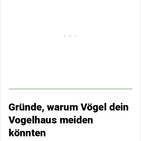
Gründe, warum Vögel dein
Vogelhaus meiden
könnten