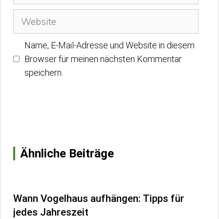
Adresse
Website
Name, E-Mail-Adresse und Website in diesem
Browser für meinen nächsten Kommentar
speichern.
Ähnliche Beiträge
Wann Vogelhaus aufhängen: Tipps für
jedes Jahreszeit