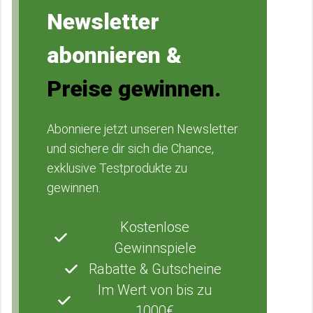
Newsletter
abonnieren &
Preise gewinnen.
Abonniere jetzt unseren Newsletter
und sichere dir sich die Chance,
exklusive Testprodukte zu
gewinnen.
Kostenlose
Gewinnspiele
Rabatte & Gutscheine
Im Wert von bis zu
1000€