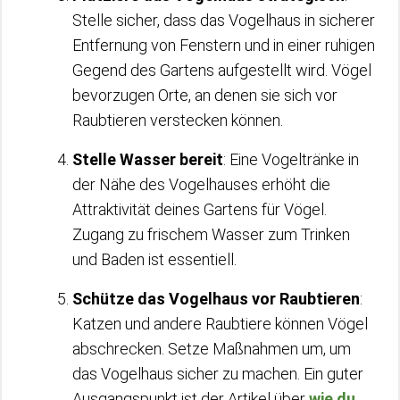
Stelle sicher, dass das Vogelhaus in sicherer
Entfernung von Fenstern und in einer ruhigen
Gegend des Gartens aufgestellt wird. Vögel
bevorzugen Orte, an denen sie sich vor
Raubtieren verstecken können.
Stelle Wasser bereit
: Eine Vogeltränke in
der Nähe des Vogelhauses erhöht die
Attraktivität deines Gartens für Vögel.
Zugang zu frischem Wasser zum Trinken
und Baden ist essentiell.
Schütze das Vogelhaus vor Raubtieren
:
Katzen und andere Raubtiere können Vögel
abschrecken. Setze Maßnahmen um, um
das Vogelhaus sicher zu machen. Ein guter
Ausgangspunkt ist der Artikel über
wie du