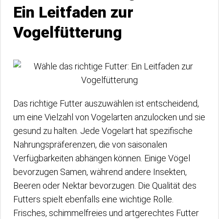
Ein Leitfaden zur
Vogelfütterung
Das richtige Futter auszuwählen ist entscheidend,
um eine Vielzahl von Vogelarten anzulocken und sie
gesund zu halten. Jede Vogelart hat spezifische
Nahrungspräferenzen, die von saisonalen
Verfügbarkeiten abhängen können. Einige Vögel
bevorzugen Samen, während andere Insekten,
Beeren oder Nektar bevorzugen. Die Qualität des
Futters spielt ebenfalls eine wichtige Rolle.
Frisches, schimmelfreies und artgerechtes Futter