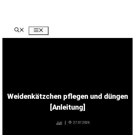
Zum
Inhalt
springen
Menü
Weidenkätzchen pflegen und düngen
[Anleitung]
27.07.2026
Juli