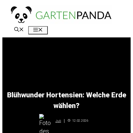
Zum
Inhalt
springen
Menü
Blühwunder Hortensien: Welche Erde
wählen?
12.02.2026
Juli