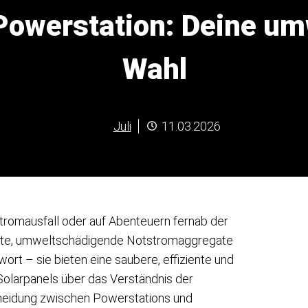
 Powerstation: Deine um
Wahl
Juli
11.03.2026
Stromausfall oder auf Abenteuern fernab der
 laute, umweltschädigende Notstromaggregate
rt – sie bieten eine saubere, effiziente und
Solarpanels über das Verständnis der
scheidung zwischen Powerstations und