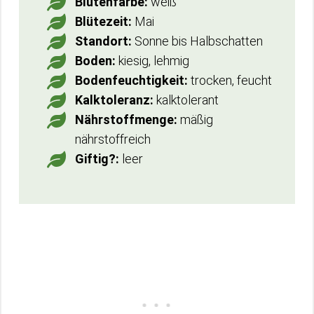
Blütenfarbe:
weiß
Blütezeit:
Mai
Standort:
Sonne bis Halbschatten
Boden:
kiesig, lehmig
Bodenfeuchtigkeit:
trocken, feucht
Kalktoleranz:
kalktolerant
Nährstoffmenge:
mäßig
nährstoffreich
Giftig?:
leer