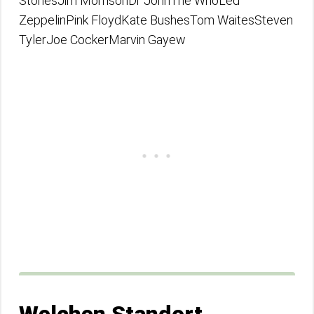
StonesJim MorrisonDr JohnThe WhoLed
ZeppelinPink FloydKate BushesTom WaitesSteven
TylerJoe CockerMarvin Gayew