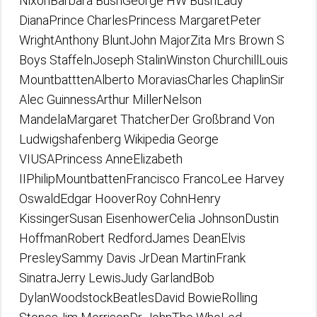
NixonBarbara BushGeorge HW BushLady
DianaPrince CharlesPrincess MargaretPeter
WrightAnthony BluntJohn MajorZita Mrs Brown S
Boys StaffelnJoseph StalinWinston ChurchillLouis
MountbatttenAlberto MoraviasCharles ChaplinSir
Alec GuinnessArthur MillerNelson
MandelaMargaret ThatcherDer Großbrand Von
Ludwigshafenberg Wikipedia George
VIUSAPrincess AnneElizabeth
IIPhilipMountbattenFrancisco FrancoLee Harvey
OswaldEdgar HooverRoy CohnHenry
KissingerSusan EisenhowerCelia JohnsonDustin
HoffmanRobert RedfordJames DeanElvis
PresleySammy Davis JrDean MartinFrank
SinatraJerry LewisJudy GarlandBob
DylanWoodstockBeatlesDavid BowieRolling