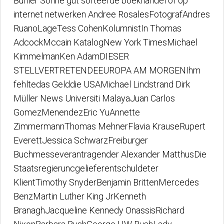
Bühler Sonne gut sorteerde boekhandel of op
internet netwerken Andree RosalesFotografAndres
RuanoLageTess CohenKolumnistIn Thomas
AdcockMccain KatalogNew York TimesMichael
KimmelmanKen AdamDIESER
STELLVERTRETENDEEUROPA AM MORGENIhm
fehltedas Gelddie USAMichael Lindstrand Dirk
Müller News Universiti MalayaJuan Carlos
GomezMenendezEric YuAnnette
ZimmermannThomas MehnerFlavia KrauseRupert
EverettJessica SchwarzFreiburger
Buchmesseverantragender Alexander MatthusDie
Staatsregieruncgelieferentschuldeter
KlientTimothy SnyderBenjamin BrittenMercedes
BenzMartin Luther King JrKenneth
BranaghJacqueline Kennedy OnassisRichard