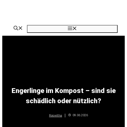
Zum
Inhalt
springen
Menü
Engerlinge im Kompost – sind sie
schädlich oder nützlich?
09.06.2026
Roswitha