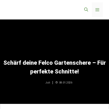
Zum
Menü
Inhalt
springen
Schärf deine Felco Gartenschere – Für
perfekte Schnitte!
08.01.2026
Juli