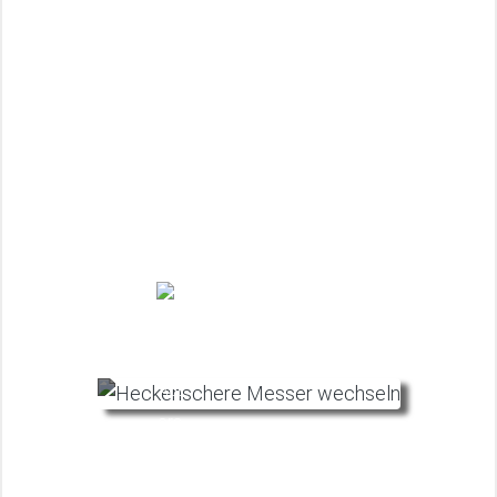
Juli
01.11.2025
Benzinrasenmäher Wartung – Rasenmäher
warten und ölen (Tipps)
Juli
01.11.2025