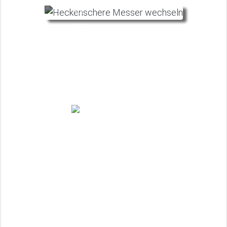
Heckenschere schärfen: Jede
Heckenschere wieder scharf bekommen
Juli
27.10.2025
Gefrierschrank draußen: Tiefkühltruhe im