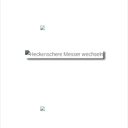
Heckenschere reinigen: 3 Möglichkeiten
wie deine Heckenschere sauber wird
Juli
27.10.2025
Wie du deine Heckenschere richtig pflegst
und wartest: 7 hilfreiche Tipps
Juli
27.10.2025