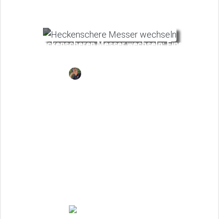
Heckenscheren Messer wechseln: Eine
Anleitung für Stihl, Bosch und Co.
Juli
01.11.2025
Kühlschrank draußen auf der Terrasse
oder Balkon aufstellen?