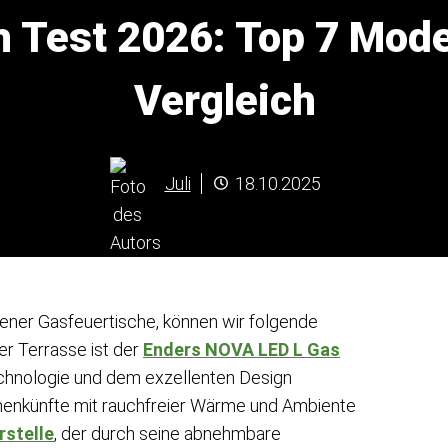
 Test 2026: Top 7 Mode
Vergleich
Juli
18.10.2025
ener Gasfeuertische, können wir folgende
r Terrasse ist der
Enders NOVA LED L Gas
hnologie und dem exzellenten Design
enkünfte mit rauchfreier Wärme und Ambiente
rstelle
, der durch seine abnehmbare