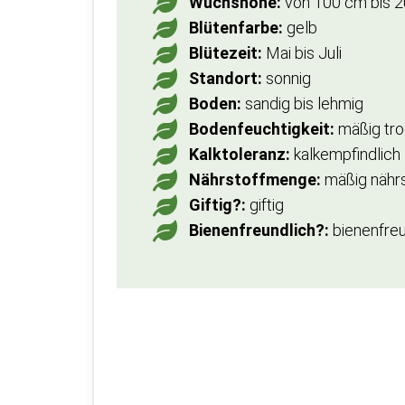
Wuchshöhe:
von 100 cm bis 
Blütenfarbe:
gelb
Blütezeit:
Mai bis Juli
Standort:
sonnig
Boden:
sandig bis lehmig
Bodenfeuchtigkeit:
mäßig troc
Kalktoleranz:
kalkempfindlich
Nährstoffmenge:
mäßig nährs
Giftig?:
giftig
Bienenfreundlich?:
bienenfreu