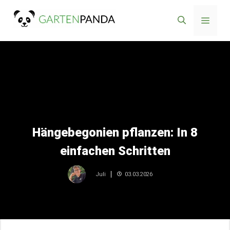
Zum
Menü
Inhalt
springen
Hängebegonien pflanzen: In 8
einfachen Schritten
03.03.2026
Juli