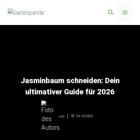
Zum
Menü
Inhalt
springen
Jasminbaum schneiden: Dein
ultimativer Guide für 2026
24.10.2025
Juli