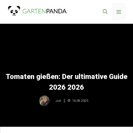
Zum
Menü
Inhalt
springen
Tomaten gießen: Der ultimative Guide
2026 2026
16.09.2025
Juli