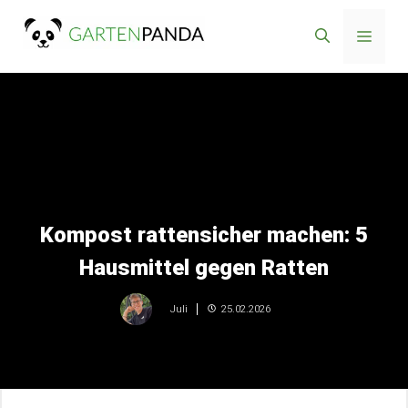
Zum
Menü
Inhalt
springen
Kompost rattensicher machen: 5
Hausmittel gegen Ratten
25.02.2026
Juli