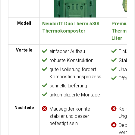
Modell
Neudorff DuoTherm 530L
Premium
Thermokomposter
Thermoko
Liter
Vorteile
einfacher Aufbau
Einfach
robuste Konstruktion
Stabile
gute Isolierung fördert
Unauffäl
Kompostierungsprozess
Effekti
schnelle Lieferung
unkomplizierte Montage
Nachteile
Mäusegitter könnte
Kein B
stabiler und besser
Ungezie
befestigt sein
Deckelö
verbess