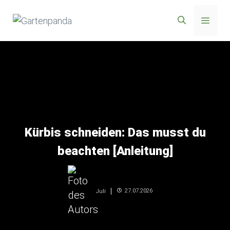
Zum
Menü
Inhalt
springen
Kürbis schneiden: Das musst du
beachten [Anleitung]
27.07.2026
Juli