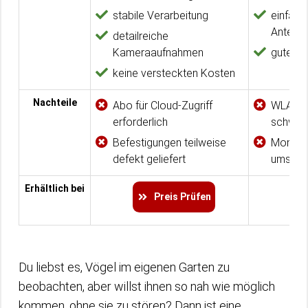
stabile Verarbeitung
einfach
Antenn
detailreiche
Kameraaufnahmen
gute K
keine versteckten Kosten
Nachteile
Abo für Cloud-Zugriff
WLAN-V
erforderlich
schwier
Befestigungen teilweise
Montag
defekt geliefert
umständ
Erhältlich bei
Preis Prüfen
Du liebst es, Vögel im eigenen Garten zu
beobachten, aber willst ihnen so nah wie möglich
kommen, ohne sie zu stören? Dann ist eine