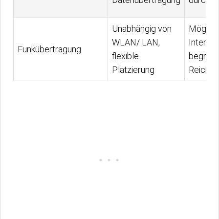
Unabhängig von
Möglic
WLAN/ LAN,
Interfer
Funkübertragung
flexible
begren
Platzierung
Reichwe