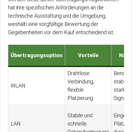
hat ihre spezifischen Anforderungen an die
technische Ausstattung und die Umgebung,
weshalb eine sorgfältige Bewertung der
Gegebenheiten vor dem Kauf entscheidend ist.
Übertragungsoption
Vorteile
Nach
Drahtlose
Benötig
Verbindung,
stabiles
WLAN
flexible
starke
Platzierung
Signal
Stabile und
Eingesc
LAN
schnelle
Platzie
Datenübertragung
durch K