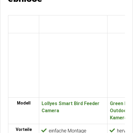
Modell
Lollyes Smart Bird Feeder
Green Fea
Camera
Outdoor V
Kamera 3.
Vorteile
einfache Montage
hervorr