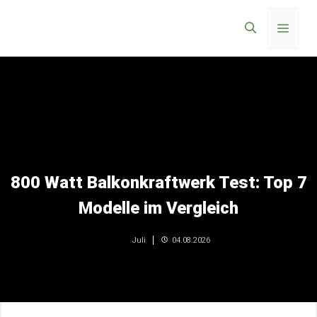
Zum
Menü
Inhalt
springen
800 Watt Balkonkraftwerk Test: Top 7
Modelle im Vergleich
04.08.2026
Juli