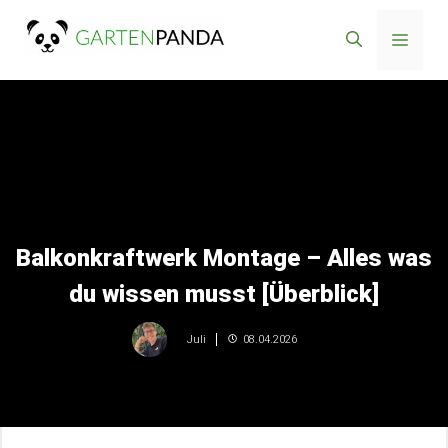
Zum
Menü
Inhalt
springen
Balkonkraftwerk Montage – Alles was
du wissen musst [Überblick]
08.04.2026
Juli