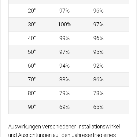
20°
97%
96%
8
30°
100%
97%
8
40°
99%
96%
7
50°
97%
95%
7
60°
94%
92%
7
70°
88%
86%
6
80°
79%
78%
5
90°
69%
65%
4
Auswirkungen verschiedener Installationswinkel
und Ausrichtungen auf den Jahresertrag eines