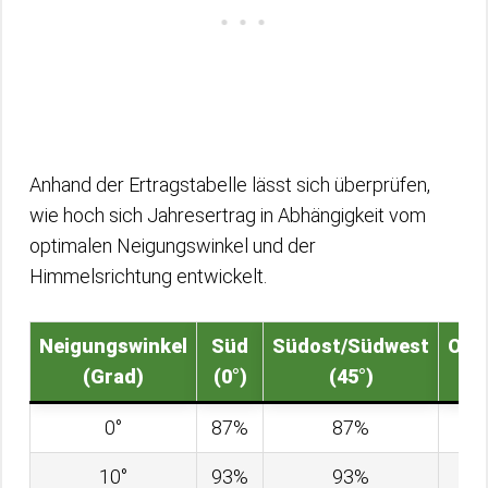
Anhand der Ertragstabelle lässt sich überprüfen,
wie hoch sich Jahresertrag in Abhängigkeit vom
optimalen Neigungswinkel und der
Himmelsrichtung entwickelt.
Neigungswinkel
Süd
Südost/Südwest
Ost
(Grad)
(0°)
(45°)
(9
0°
87%
87%
8
10°
93%
93%
8