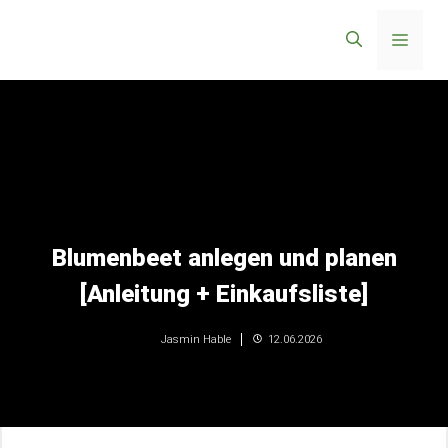
Zum
Menü
Inhalt
springen
Blumenbeet anlegen und planen
[Anleitung + Einkaufsliste]
12.06.2026
Jasmin Hable