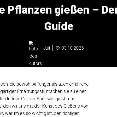
e Pflanzen gießen – Der
Guide
Juli
03.10.2025
sen, die sowohl Anfänger als auch erfahrene
igartiger Ernährungsstil machen sie zu einer
den Indoor-Garten. Aber wie gießt man
werden wir uns mit der Kunst des Gießens von
, warum es so wichtig ist, den richtigen