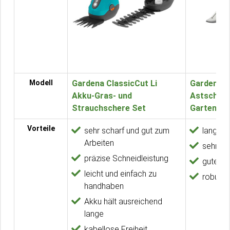
Modell
Gardena ClassicCut Li
Gardena 
Akku-Gras- und
Astschere
Strauchschere Set
Gartensch
Vorteile
sehr scharf und gut zum
lange L
Arbeiten
sehr sc
präzise Schneidleistung
gute Qu
leicht und einfach zu
robust 
handhaben
Akku hält ausreichend
lange
kabellose Freiheit