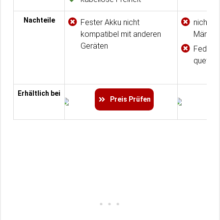
Nachteile
Fester Akku nicht
nicht op
kompatibel mit anderen
Männer
Geräten
Feder 
quetsc
Erhältlich bei
Preis Prüfen