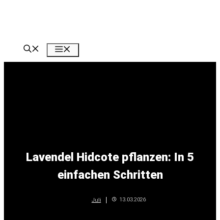
Zum
Inhalt
springen
Menü
Lavendel Hidcote pflanzen: In 5
einfachen Schritten
13.03.2026
Juli