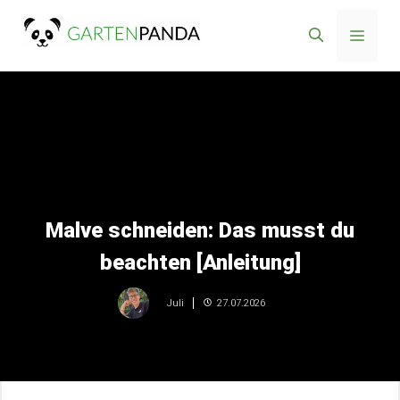
Zum
Menü
Inhalt
springen
Malve schneiden: Das musst du
beachten [Anleitung]
27.07.2026
Juli