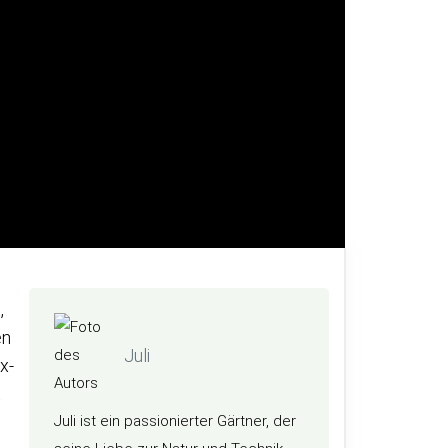
,
en
Juli
x-
t
Juli ist ein passionierter Gärtner, der