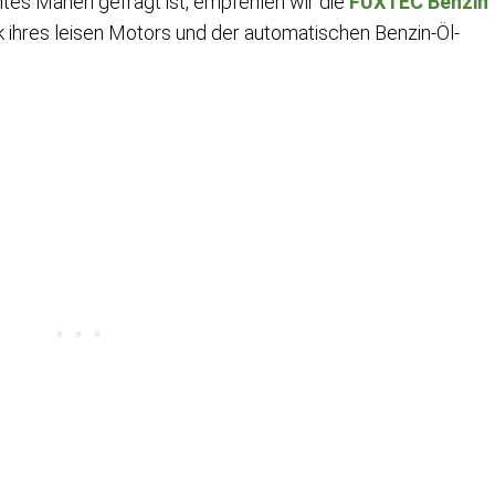
ientes Mähen gefragt ist, empfehlen wir die
FUXTEC Benzin
 ihres leisen Motors und der automatischen Benzin-Öl-