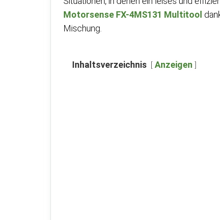
Situationen, in denen ein leises und effiz
Motorsense FX-4MS131 Multitool
dank
Mischung.
Inhaltsverzeichnis
Anzeigen