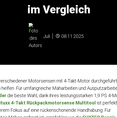
im Vergleich
Juli
08.11.2025
verschiedener Motorsensen mit 4-Takt-Motor durchgeführt
u helfen. Für umfangreiche Mäharbeiten und Ausputzarbeit
der
die beste Wahl, dank ihres leistungsstarken 1,9 PS 4-Mi
ituxx 4-Takt Rückpackmotorsense Multitool
ist perfek
onderem Fokus auf eine rückenschonende Handhabung. Für