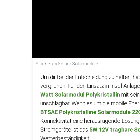
Startseite
»
Solar
»
Solarmodule
Um dir bei der Entscheidung zu helfen, ha
verglichen. Für den Einsatz in Insel-Anla
Watt Solarmodul Polykristallin
mit sein
unschlagbar. Wenn es um die mobile Ener
BTSAE Polykristalline Solarmodule 2
Konnektivität eine herausragende Lösung. 
Stromgeräte ist das
5W 12V tragbare S
Wetterbeständigkeit.