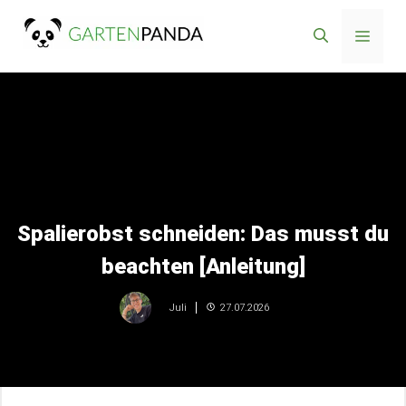
Zum
Menü
Inhalt
springen
Spalierobst schneiden: Das musst du
beachten [Anleitung]
27.07.2026
Juli