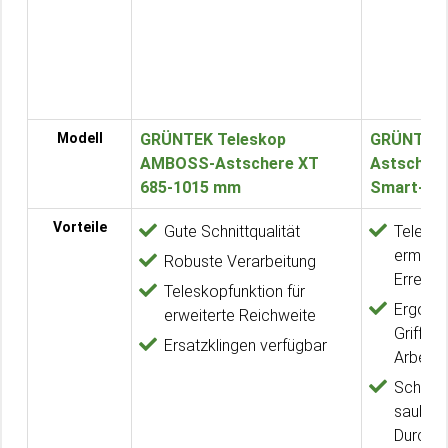
Modell
GRÜNTEK Teleskop
GRÜNTEK 
AMBOSS-Astschere XT
Astschere
685-1015 mm
Smart-Cu
Vorteile
Gute Schnittqualität
Telesko
ermögli
Robuste Verarbeitung
Erreich
Teleskopfunktion für
Ergono
erweiterte Reichweite
Griffe 
Ersatzklingen verfügbar
Arbeite
Scharfe
saubere
Durchs