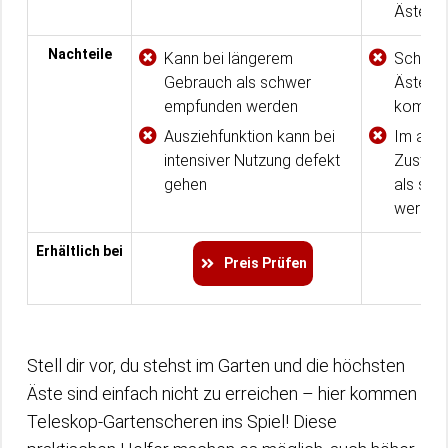
Ästen
Nachteile
Kann bei längerem
Schere 
Gebrauch als schwer
Ästen a
empfunden werden
komme
Ausziehfunktion kann bei
Im aus
intensiver Nutzung defekt
Zustand
gehen
als sc
werden
Erhältlich bei
Preis Prüfen
Stell dir vor, du stehst im Garten und die höchsten
Äste sind einfach nicht zu erreichen – hier kommen
Teleskop-Gartenscheren ins Spiel! Diese