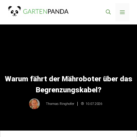
Zum
Menü
Inhalt
springen
Warum fährt der Mähroboter über das
Begrenzungskabel?
10.07.2026
Thomas Ringhofer