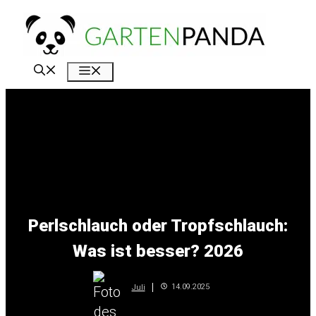
Zum
Inhalt
springen
Menü
Perlschlauch oder Tropfschlauch:
Was ist besser? 2026
14.09.2025
Juli