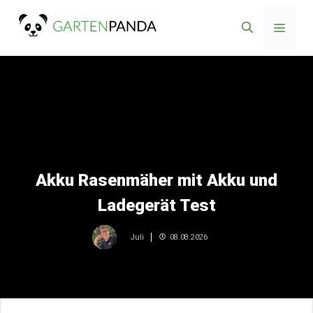
Zum
Menü
Inhalt
springen
Akku Rasenmäher mit Akku und
Ladegerät Test
08.08.2026
Juli