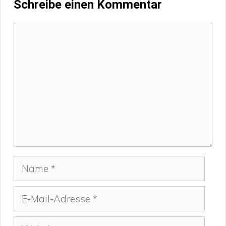
Schreibe einen Kommentar
Kommentar
Name
E-
Mail-
Adresse
Website