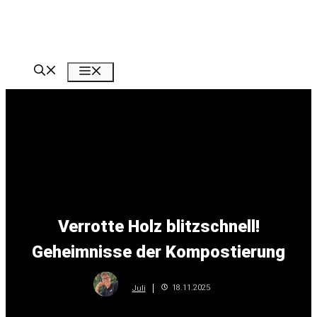
Zum
Inhalt
springen
Menü
Verrotte Holz blitzschnell!
Geheimnisse der Kompostierung
18.11.2025
Juli