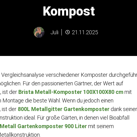
Kompost
Juli
21.11.2025
 Vergleichsanalyse verschiedener Komposter durchgeführ
öglichen. Für den passionierten Gärtner, der Wert auf
 ist der
Brista Metall-Komposter 100X100X80 cm
mit
en Montage die beste Wahl. Wenn du jedoch einen
 ist der
800L Metallgitter Gartenkomposter
dank seine
ruktion ideal. Für große Gärten, in denen viel Bioabfall
Metall Gartenkomposter 900 Liter
mit seinem
tallkonstruktion.