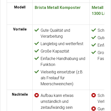
Modell
Brista Metall Komposter
Metall Ga
1300 Liter
Vorteile
Gute Qualität und
Schnell
Verarbeitung
Gute Ve
Langlebig und wetterfest
Einfach
Große Kapazität
Großes
Einfache Handhabung und
Fassun
Funktion
Vielseitig einsetzbar (z.B.
als Freilauf für
Meerschweinchen)
Nachteile
Aufbau kann etwas
Scharfe
umständlich und
Verletz
zeitaufwändig sein
Gummifü