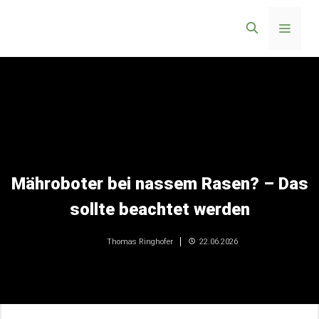
Zum
Menü
Inhalt
springen
Mähroboter bei nassem Rasen? – Das
sollte beachtet werden
22.06.2026
Thomas Ringhofer